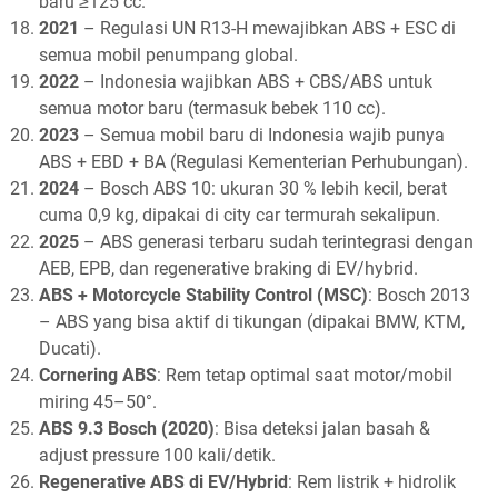
baru ≥125 cc.
2021
– Regulasi UN R13-H mewajibkan ABS + ESC di
semua mobil penumpang global.
2022
– Indonesia wajibkan ABS + CBS/ABS untuk
semua motor baru (termasuk bebek 110 cc).
2023
– Semua mobil baru di Indonesia wajib punya
ABS + EBD + BA (Regulasi Kementerian Perhubungan).
2024
– Bosch ABS 10: ukuran 30 % lebih kecil, berat
cuma 0,9 kg, dipakai di city car termurah sekalipun.
2025
– ABS generasi terbaru sudah terintegrasi dengan
AEB, EPB, dan regenerative braking di EV/hybrid.
ABS + Motorcycle Stability Control (MSC)
: Bosch 2013
– ABS yang bisa aktif di tikungan (dipakai BMW, KTM,
Ducati).
Cornering ABS
: Rem tetap optimal saat motor/mobil
miring 45–50°.
ABS 9.3 Bosch (2020)
: Bisa deteksi jalan basah &
adjust pressure 100 kali/detik.
Regenerative ABS di EV/Hybrid
: Rem listrik + hidrolik