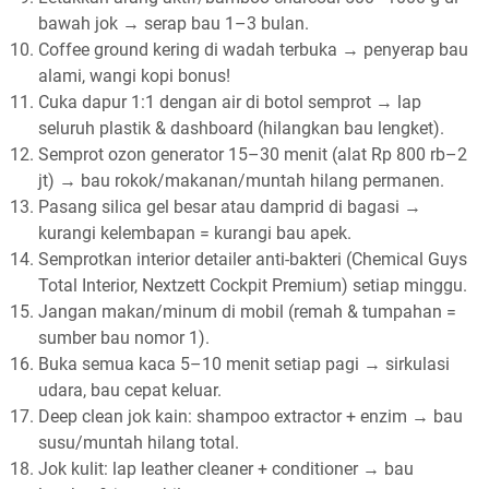
bawah jok → serap bau 1–3 bulan.
Coffee ground kering di wadah terbuka → penyerap bau
alami, wangi kopi bonus!
Cuka dapur 1:1 dengan air di botol semprot → lap
seluruh plastik & dashboard (hilangkan bau lengket).
Semprot ozon generator 15–30 menit (alat Rp 800 rb–2
jt) → bau rokok/makanan/muntah hilang permanen.
Pasang silica gel besar atau damprid di bagasi →
kurangi kelembapan = kurangi bau apek.
Semprotkan interior detailer anti-bakteri (Chemical Guys
Total Interior, Nextzett Cockpit Premium) setiap minggu.
Jangan makan/minum di mobil (remah & tumpahan =
sumber bau nomor 1).
Buka semua kaca 5–10 menit setiap pagi → sirkulasi
udara, bau cepat keluar.
Deep clean jok kain: shampoo extractor + enzim → bau
susu/muntah hilang total.
Jok kulit: lap leather cleaner + conditioner → bau