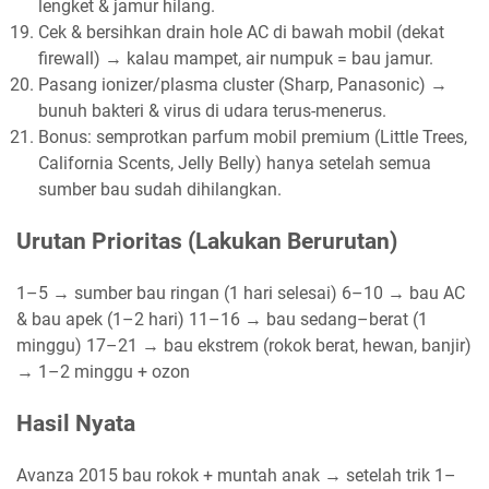
lengket & jamur hilang.
Cek & bersihkan drain hole AC di bawah mobil (dekat
firewall) → kalau mampet, air numpuk = bau jamur.
Pasang ionizer/plasma cluster (Sharp, Panasonic) →
bunuh bakteri & virus di udara terus-menerus.
Bonus: semprotkan parfum mobil premium (Little Trees,
California Scents, Jelly Belly) hanya setelah semua
sumber bau sudah dihilangkan.
Urutan Prioritas (Lakukan Berurutan)
1–5 → sumber bau ringan (1 hari selesai) 6–10 → bau AC
& bau apek (1–2 hari) 11–16 → bau sedang–berat (1
minggu) 17–21 → bau ekstrem (rokok berat, hewan, banjir)
→ 1–2 minggu + ozon
Hasil Nyata
Avanza 2015 bau rokok + muntah anak → setelah trik 1–