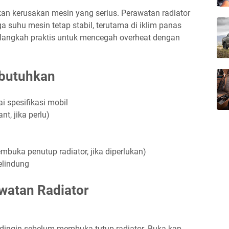
n kerusakan mesin yang serius. Perawatan radiator
a suhu mesin tetap stabil, terutama di iklim panas
h-langkah praktis untuk mencegah overheat dengan
ibutuhkan
i spesifikasi mobil
nt, jika perlu)
buka penutup radiator, jika diperlukan)
elindung
watan Radiator
dingin sebelum membuka tutup radiator. Buka kap