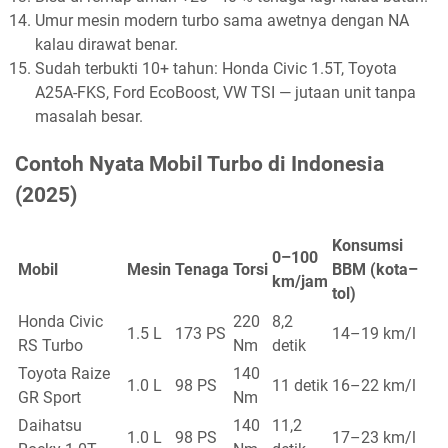
Umur mesin modern turbo sama awetnya dengan NA
kalau dirawat benar.
Sudah terbukti 10+ tahun: Honda Civic 1.5T, Toyota
A25A-FKS, Ford EcoBoost, VW TSI — jutaan unit tanpa
masalah besar.
Contoh Nyata Mobil Turbo di Indonesia
(2025)
Konsumsi
0–100
Mobil
Mesin
Tenaga
Torsi
BBM (kota–
km/jam
tol)
Honda Civic
220
8,2
1.5 L
173 PS
14–19 km/l
RS Turbo
Nm
detik
Toyota Raize
140
1.0 L
98 PS
11 detik
16–22 km/l
GR Sport
Nm
Daihatsu
140
11,2
1.0 L
98 PS
17–23 km/l