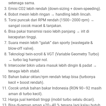
setenaga sama.
Emisi CO2 lebih rendah (down-sizing + down-speeding).
Bobot mesin lebih ringan → handling lebih lincah.
Torsi puncak dari RPM rendah (1500–2000 rpm) →
sangat cocok macet & tanjakan.
Bisa pakai transmisi rasio lebih panjang → irit di
kecepatan tinggi.
Suara mesin lebih “galak” dan sporty (wastegate &
blow-off valve).
Teknologi twin-scroll & VGT (Variable Geometry Turbo)
→ turbo lag hampir nol.
Intercooler bikin udara masuk lebih dingin & padat →
tenaga lebih stabil.
Bahan bakar oktan/rpm rendah tetap bisa (turbonya
kecil + boost rendah).
Cocok untuk bahan bakar Indonesia (RON 90–92 masih
aman di turbo kecil).
Harga jual kembali tinggi (mobil turbo selalu dicari).
Bisa di-remap aman +20–40 % tenaga lagi kalau butuh.