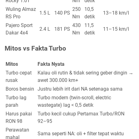
Rocky 1.0T
Nm
detik
Wuling Almaz
250
10,5
1.5 L
140 PS
13–18 km/l
RS Pro
Nm
detik
Pajero Sport
430
11,5
2.4 L
181 PS
11–15 km/l
Dakar 4x4
Nm
detik
Mitos vs Fakta Turbo
Mitos
Fakta Nyata
Turbo cepat
Kalau oli rutin & tidak sering geber dingin →
rusak
awet 300.000 km+
Boros bensin
Justru lebih irit dari NA setenaga sama
Turbo lag
Turbo modern (twin-scroll, electric
parah
wastegate) lag < 0,5 detik
Harus pakai
Turbo kecil cukup Pertamax Turbo/RON
RON 98
92–95
Perawatan
Sama seperti NA: oli + filter tepat waktu
mahal