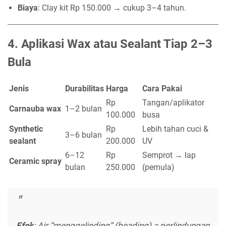
Biaya
: Clay kit Rp 150.000 → cukup 3–4 tahun.
4.
Aplikasi Wax atau Sealant Tiap 2–3
Bula
Jenis
Durabilitas
Harga
Cara Pakai
Rp
Tangan/aplikator
Carnauba wax
1–2 bulan
100.000
busa
Synthetic
Rp
Lebih tahan cuci &
3–6 bulan
sealant
200.000
UV
6–12
Rp
Semprot → lap
Ceramic spray
bulan
250.000
(pemula)
Efek
: Air “menggelinding” (beading) = perlindungan