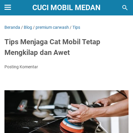
CUCI MOBIL MEDAN
Beranda
/
Blog
/
premium carwash
/
Tips
Tips Menjaga Cat Mobil Tetap
Mengkilap dan Awet
Posting Komentar