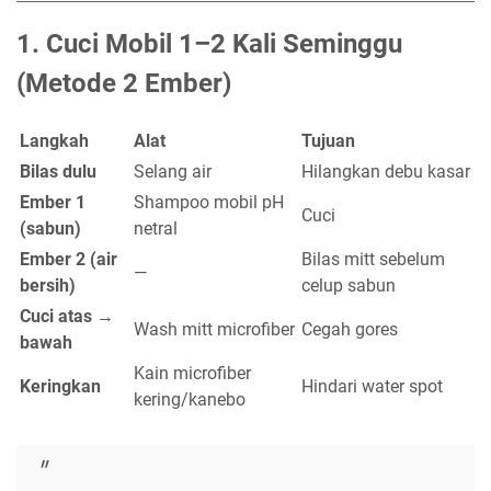
1.
Cuci Mobil 1–2 Kali Seminggu
(Metode 2 Ember)
Langkah
Alat
Tujuan
Bilas dulu
Selang air
Hilangkan debu kasar
Ember 1
Shampoo mobil pH
Cuci
(sabun)
netral
Ember 2 (air
Bilas mitt sebelum
—
bersih)
celup sabun
Cuci atas →
Wash mitt microfiber
Cegah gores
bawah
Kain microfiber
Keringkan
Hindari water spot
kering/kanebo