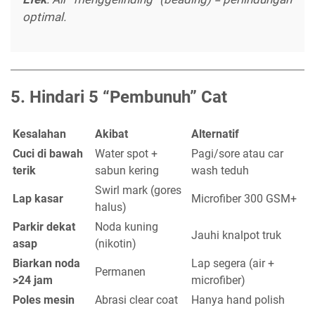
optimal.
5.
Hindari 5 “Pembunuh” Cat
Kesalahan
Akibat
Alternatif
Cuci di bawah
Water spot +
Pagi/sore atau car
terik
sabun kering
wash teduh
Swirl mark (gores
Lap kasar
Microfiber 300 GSM+
halus)
Parkir dekat
Noda kuning
Jauhi knalpot truk
asap
(nikotin)
Biarkan noda
Lap segera (air +
Permanen
>24 jam
microfiber)
Poles mesin
Abrasi clear coat
Hanya hand polish