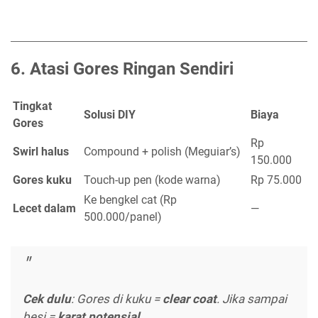
6.
Atasi Gores Ringan Sendiri
Tingkat
Solusi DIY
Biaya
Gores
Rp
Swirl halus
Compound + polish (Meguiar’s)
150.000
Gores kuku
Touch-up pen (kode warna)
Rp 75.000
Ke bengkel cat (Rp
Lecet dalam
—
500.000/panel)
Cek dulu
: Gores di kuku =
clear coat
. Jika sampai
besi =
karat potensial
.