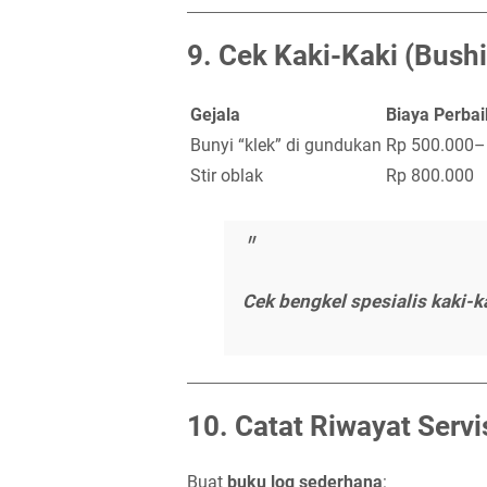
9.
Cek Kaki-Kaki (Bushin
Gejala
Biaya Perba
Bunyi “klek” di gundukan
Rp 500.000–1
Stir oblak
Rp 800.000
Cek bengkel spesialis kaki-k
10.
Catat Riwayat Servis
Buat
buku log sederhana
: