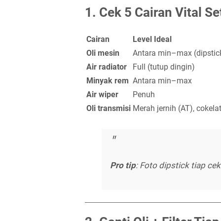
1.
Cek 5 Cairan Vital S
Cairan
Level Ideal
Oli mesin
Antara min–max (dipstic
Air radiator
Full (tutup dingin)
Minyak rem
Antara min–max
Air wiper
Penuh
Oli transmisi
Merah jernih (AT), cokela
Pro tip
: Foto dipstick tiap c