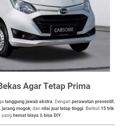
Bekas Agar Tetap Prima
uga
tanggung jawab ekstra
. Dengan
perawatan preventif
,
,
jarang mogok
, dan
nilai jual tetap tinggi
. Berikut
15 trik
) yang
hemat biaya
&
bisa DIY
.