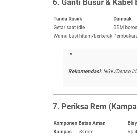
6.
Ganti Busur & Kabel 
Tanda Rusak
Dampak
Getar saat idle
BBM boros,
Warna busi hitam/berkerak
Pembakara
Rekomendasi
: NGK/Denso ir
7.
Periksa Rem (Kampa
Komponen
Batas Aman
Biay
Kampas
>3 mm
Rp 