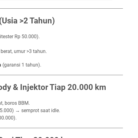
 (Usia >2 Tahun)
titester Rp 50.000).
 berat, umur >3 tahun.
a
(garansi 1 tahun).
ody & Injektor Tiap 20.000 km
at, boros BBM.
75.000) → semprot saat idle.
00.000).