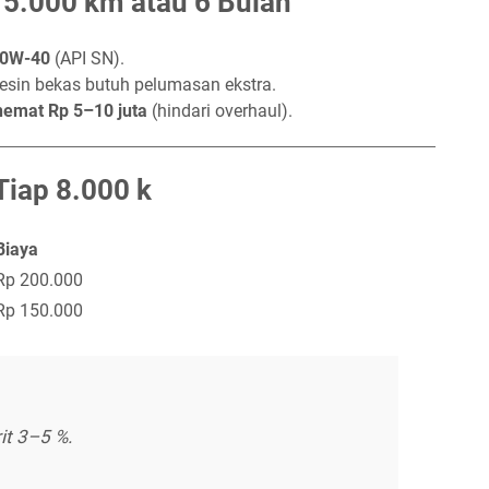
ap 5.000 km atau 6 Bulan
10W-40
(API SN).
sin bekas butuh pelumasan ekstra.
hemat Rp 5–10 juta
(hindari overhaul).
Tiap 8.000 k
Biaya
Rp 200.000
Rp 150.000
it 3–5 %.