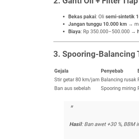
2.
Ganti Oli + Filter Ti
Bekas pakai
: Oli
semi-sintetik 
Jangan tunggu 10.000 km
→ me
Biaya
: Rp 350.000–500.000 →
3.
Spooring-Balancing 
Gejala
Penyebab
Stir getar 80 km/jam
Balancing rusak
Ban aus sebelah
Spooring miring
Hasil
: Ban awet +30 %, BBM ir