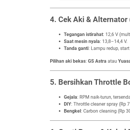
4.
Cek Aki & Alternator
Tegangan istirahat
: 12,6 V (mul
Saat mesin nyala
: 13,8–14,4 V.
Tanda ganti
: Lampu redup, start
Pilihan aki bekas
:
GS Astra
atau
Yuas
5.
Bersihkan Throttle B
Gejala
: RPM naik-turun, tersend
DIY
: Throttle cleaner spray (Rp 
Bengkel
: Carbon cleaning (Rp 3